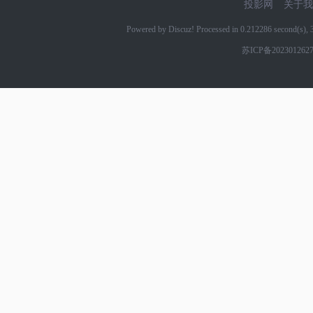
投影网
关于我
Powered by Discuz! Processed in 0.212286 second(s)
苏ICP备202301262