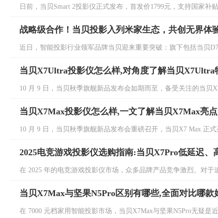
日前，当贝Smart 2投影仪正式发布，首发价1799元，支持国家补贴
战略级合作！当贝投影入列米家生态，共创无界体
近日，智能投影行业领军品牌当贝迎来重要突破：旗下包括当贝D7X、当贝D7
当贝X7Ultra投影仪怎么样,对角度了解当贝X7Ultr
10 月 9 日，当贝秋季旗舰新品发布会如期而至，备受关注的当贝X7 Ult
当贝X7Max投影仪怎么样,一文了解当贝X7Max亮点
10 月 9 日，当贝秋季旗舰新品发布会重磅召开，当贝X7 Max 正式
2025电竞游戏投影仪选购指南:当贝X7Pro低延迟
在 2025 年的电竞游戏投影仪市场，众多品牌产品竞争激烈。对于追
当贝X7Max与坚果N5Pro区别有哪些,全面对比哪款
在 7000 元档家用智能投影市场，当贝X7Max与坚果N5Pro无疑是