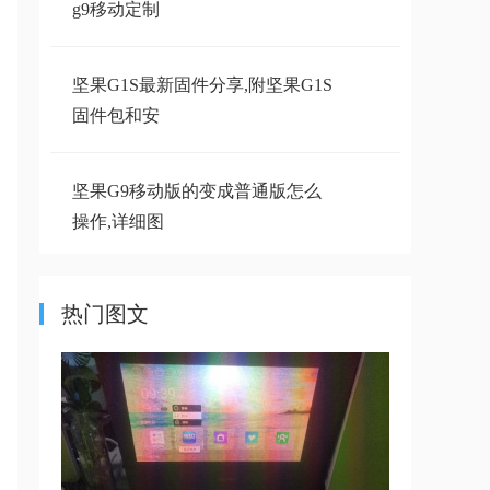
g9移动定制
坚果G1S最新固件分享,附坚果G1S
固件包和安
坚果G9移动版的变成普通版怎么
操作,详细图
求助 坚果D6H 钉钉款 刷机固件
热门图文
坚果O1S最新固件下载,坚果O1S固
件下载安装
坚果JmGO_J6S 1.1.52版本固件更