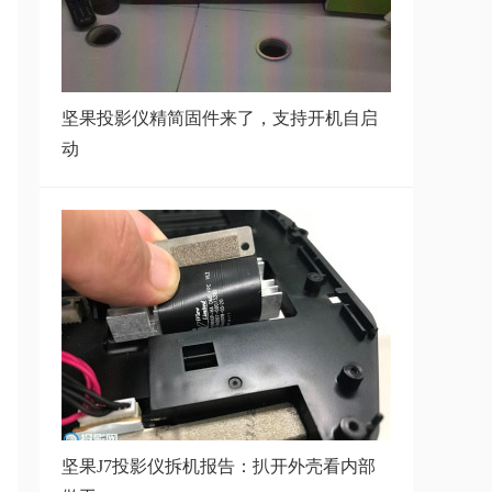
新
坚果P2固件1.1.81版本分享,附安装
坚果投影仪精简固件来了，支持开机自启
包和操作
动
坚果P2最新固件包分享,附固件安
装方法
坚果JmGO_M6 最新固件1.0.38发
布
坚果J7投影仪拆机报告：扒开外壳看内部