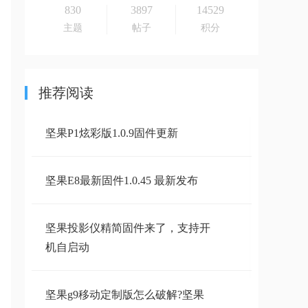
830
3897
14529
主题
帖子
积分
推荐阅读
坚果P1炫彩版1.0.9固件更新
坚果E8最新固件1.0.45 最新发布
坚果投影仪精简固件来了，支持开
机自启动
坚果g9移动定制版怎么破解?坚果