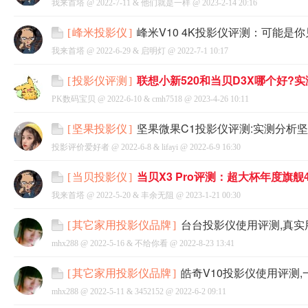
我来首塔 @
2022-7-11
&
他们就是一样
@
2023-2-14 20:16
峰米V10 4K投影仪评测：可能是
[
峰米投影仪
]
我来首塔 @
2022-6-29
&
启明灯
@
2022-7-1 10:17
联想小新520和当贝D3X哪个好?
[
投影仪评测
]
PK数码宝贝 @
2022-6-10
&
cmh7518
@
2023-4-26 10:11
坚果微果C1投影仪评测:实测分析
[
坚果投影仪
]
投影评价爱好者 @
2022-6-8
&
lifayi
@
2022-6-9 16:30
当贝X3 Pro评测：超大杯年度旗
[
当贝投影仪
]
我来首塔 @
2022-5-20
&
丰余无阻
@
2023-1-21 00:30
台台投影仪使用评测,真
[
其它家用投影仪品牌
]
mhx288 @
2022-5-16
&
不给你看
@
2022-8-23 13:41
皓奇V10投影仪使用评测
[
其它家用投影仪品牌
]
mhx288 @
2022-5-11
&
3452152
@
2022-6-2 09:11