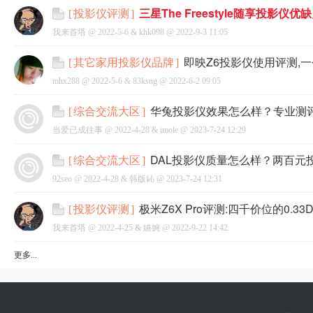
三星The Freestyle随享投影
[
投影仪评测
]
我来首塔 @
2022-5-6
&
khk098
@
2022-9-3 11:05
即映Z6投影仪使用评测,
[
其它家用投影仪品牌
]
mhx288 @
2022-5-6
&
83ksng
@
2022-6-2 09:05
华兔投影仪效果怎么样？专业测
[
综合交流大区
]
当爱已成往事 @
2022-4-28
&
imole
@
2023-7-24 12:29
DAL投影仪质量怎么样？两百元
[
综合交流大区
]
92seo @
2022-4-28
&
韩版鈊
@
2023-7-24 12:31
极米Z6X Pro评测:四千价位的0.3
[
投影仪评测
]
我来首塔 @
2022-4-25
&
嬿婉
@
2022-9-22 14:42
更多...