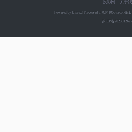
投影网
关于我
Powered by Discuz! Processed in 0.041053 second(s
苏ICP备202301262