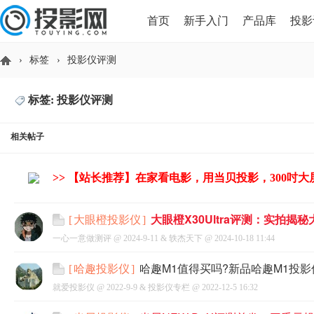
首页
新手入门
产品库
投影
›
标签
›
投影仪评测
HDMI版本对比
导读
标签: 投影仪评测
投
相关帖子
>> 【站长推荐】在家看电影，用当贝投影，300吋
大眼橙X30Ultra评测：实拍揭秘大
[
大眼橙投影仪
]
一心一意做测评 @
2024-9-11
&
轶杰天下
@
2024-10-18 11:44
影
哈趣M1值得买吗?新品哈趣M1投
[
哈趣投影仪
]
就爱投影仪 @
2022-9-9
&
投影仪专栏
@
2022-12-5 16:32