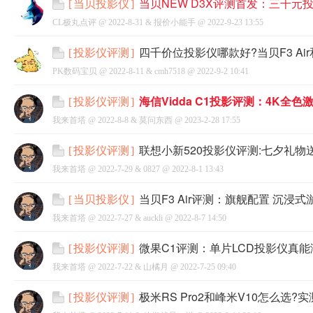
当贝NEW D3X评测首发：三千元
[
当贝投影仪
]
CL极丸点评 @
2022-8-31
&
报价小能手
@
2022-9-23 13:55
四千价位投影仪哪款好?当贝F3 Air
[
投影仪评测
]
PK数码宝贝 @
2022-8-11
&
cmh7518
@
2022-9-2 10:41
网
海信Vidda C1投影评测：4K全
[
投影仪评测
]
我来首塔 @
2022-8-8
&
莫问东西
@
2023-2-28 17:55
联想小新520投影仪评测:七夕礼物
[
投影仪评测
]
我来首塔 @
2022-7-29
&
0827
@
2022-8-1 13:43
当贝F3 Air评测：旗舰配置 沉浸
[
当贝投影仪
]
我来首塔 @
2022-7-27
&
auckli
@
2022-8-7 14:50
微果C1评测：单片LCD投影仪真
[
投影仪评测
]
我来首塔 @
2022-7-22
&
山橘月
@
2022-7-25 09:40
极米RS Pro2和峰米V10怎么选
[
投影仪评测
]