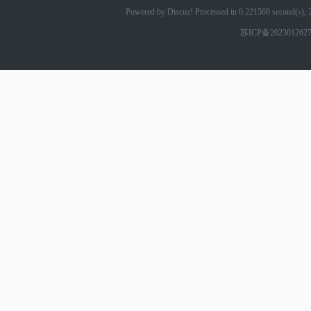
Powered by Discuz! Processed in 0.221569 second(s)
苏ICP备202301262