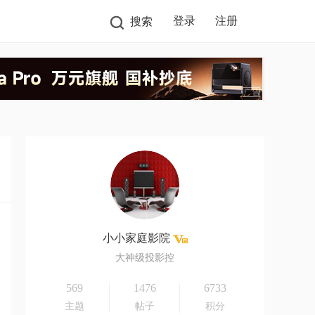
登录
注册
搜索
小小家庭影院
大神级投影控
569
1476
6733
主题
帖子
积分