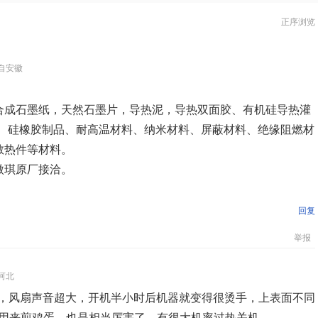
正序浏览
自安徽
合成石墨纸，天然石墨片，导热泥，导热双面胶、有机硅导热灌
材料、硅橡胶制品、耐高温材料、纳米材料、屏蔽材料、绝缘阻燃材
散热件等材料。
傲琪原厂接洽。
回复
举报
河北
了，风扇声音超大，开机半小时后机器就变得很烫手，上表面不同
不能用来煎鸡蛋，也是相当厉害了。有很大机率过热关机。