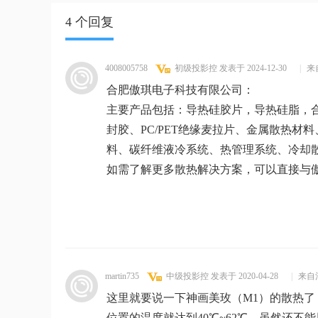
4 个回复
4008005758
初级投影控
发表于 2024-12-30
|
来
合肥傲琪电子科技有限公司：
主要产品包括：导热硅胶片，导热硅脂，
封胶、PC/PET绝缘麦拉片、金属散热
料、碳纤维液冷系统、热管理系统、冷却
如需了解更多散热解决方案，可以直接与
martin735
中级投影控
发表于 2020-04-28
|
来自
这里就要说一下神画美玫（M1）的散热
位置的温度就达到40℃~62℃，虽然还