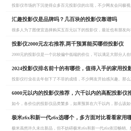
投影仪市场的下沉使得众多百元投影仪的出现，不少网友会问极视光
汇趣投影仪是品牌吗？几百块的投影仪靠谱吗
很多人为了图便宜选择购买五百元以下的投影仪，最近也有朋友向我
投影仪2000元左右推荐,两千预算能买哪些投影仪
2000元的投影仪是一个比较偏中低端的价位，可以满足大部分人在晚
2024投影仪排名前十的有哪些，值得入手的家用投
投影仪行业在去年创下了不菲的成绩，不少网友开始感兴趣。那么202
6000元以内的投影仪推荐，六千以内的高配投影仪
如今，各价位的投影仪品类繁多，如果预算在六千以内，那么该如何选择
极米z6x和新一代z6x选哪个，多方面对比看看家用
极米虽然许久未出新品，但不妨碍极米z6x和新一代z6x依旧畅销。