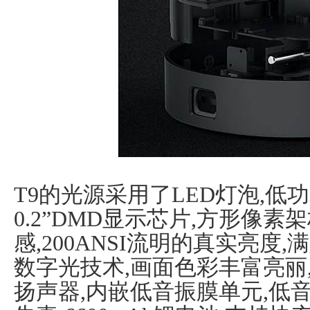
T9的光源采用了LED灯泡,低
0.2”DMD显示芯片,方形像素
感,200ANSI流明的真实亮度
数字光技术,画面色彩丰富亮丽
扬声器,内嵌低音振膜单元,低