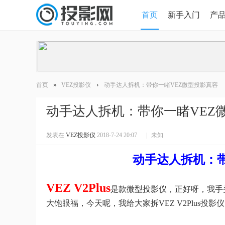
首页
新手入门
产
HDMI版本对比
导读
»
›
首页
VEZ投影仪
动手达人拆机：带你一睹VEZ微型投影真容
动手达人拆机：带你一睹VEZ
发表在
VEZ投影仪
2018-7-24 20:07
|
未知
动手达人拆机：带
VEZ V2Plus
是款微型投影仪，正好呀，我手
大饱眼福，今天呢，我给大家拆VEZ V2Plus