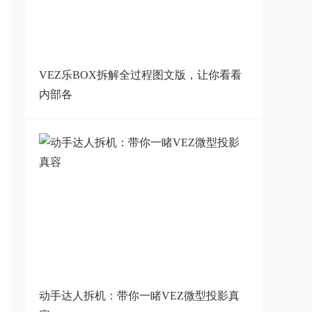
投影真容
VEZ T9只能投影仪怎么样，好不
好？
VEZ乐BOX拆解全过程图文版，让你看看
内部各
VEZ T9超级好用软件，你值得拥
有！
VEZ T9投影仪新品发布，外观设
计奇特吸引人
3年1000家实体店，这家国产投影
仪品牌凭什
动手达人拆机：带你一睹VEZ微型投影真