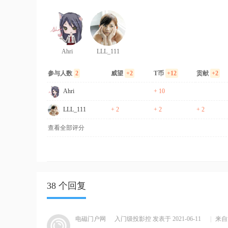
Ahri
LLL_111
参与人数
2
威望
+2
T币
+12
贡献
+2
Ahri
+ 10
LLL_111
+ 2
+ 2
+ 2
查看全部评分
38 个回复
电磁门户网
入门级投影控
发表于 2021-06-11
|
来自