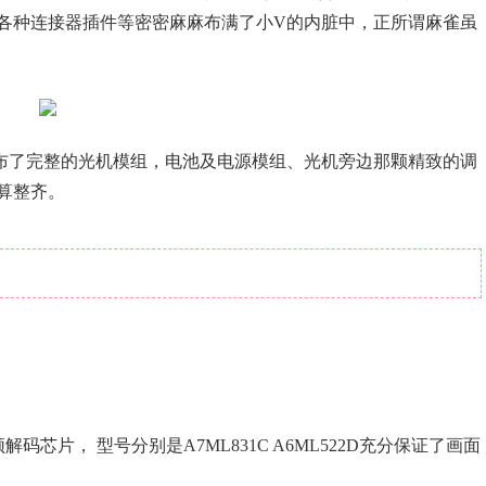
各种连接器插件等密密麻麻布满了小V的内脏中，正所谓麻雀虽
布了完整的光机模组，电池及电源模组、光机旁边那颗精致的调
算整齐。
芯片， 型号分别是A7ML831C A6ML522D充分保证了画面