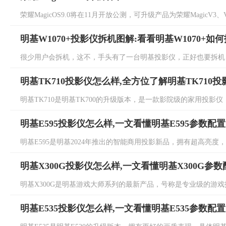
荣耀MagicOS9.0将在11月开放公测，可升级产品为荣耀MagicV3、V
明基W1070+投影仪拆机图解:看看明基W1070+如
很少用户会拆机，这不，手头有了一台明基投影仪，正好也要拆机，因此
明基TK710投影仪怎么样,全方位了解明基TK710
明基TK710是明基TK700的升级版本，是一款影院级的家用投影仪，
明基E595投影仪怎么样,一文看懂明基E595参数配置
明基E595是明基2024年推出的智能商用投影新品，拥有超高亮度，具
明基X300G投影仪怎么样,一文看懂明基X300G参数
明基X300G是明基游戏大师系列的最新产品，号称是专业级的游戏投影
明基E535投影仪怎么样,一文看懂明基E535参数配置