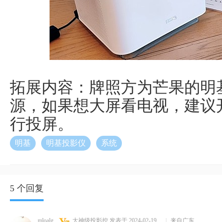
拓展内容：牌照方为芒果的明
源，如果想大屏看电视，建议
行投屏。
明基
明基投影仪
系统
5 个回复
mloalg
大神级投影控
发表于 2024-02-19
|
来自广东