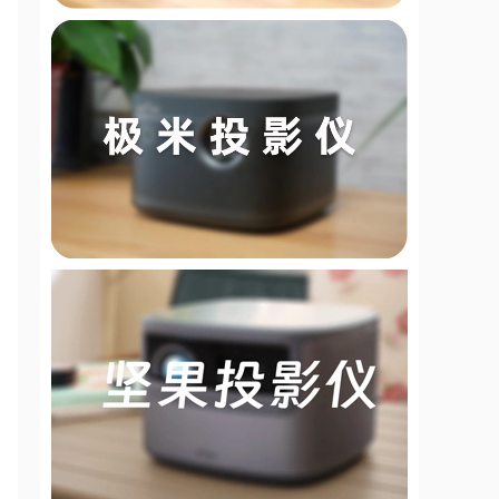
千万不要选哈趣
哈趣K2投影仪评测首发:年轻范的
高品质投影
2024暖心礼物：哈趣投影K2，真
1080P白天一
哈趣投影里程碑式突破！斩获
LCD投影仪销售