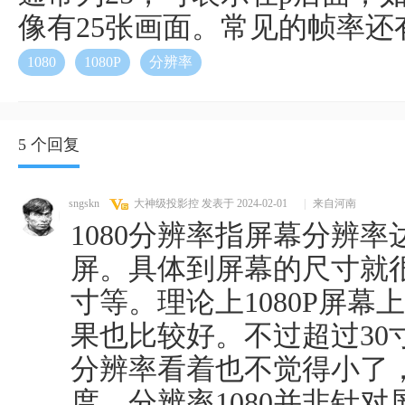
像有25张画面。常见的帧率还有
1080
1080P
分辨率
5 个回复
sngskn
大神级投影控
发表于 2024-02-01
|
来自河南
1080分辨率指屏幕分辨率达
屏。具体到屏幕的尺寸就很
寸等。理论上1080P屏
果也比较好。不过超过30寸以
分辨率看着也不觉得小了
度。分辨率1080并非针