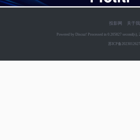
投影网
关于我
Powered by Discuz! Processed in 0.205827 second(s)
苏ICP备202301262