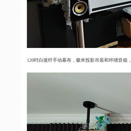
120吋白玻纤手动幕布，极米投影吊装和环绕音箱