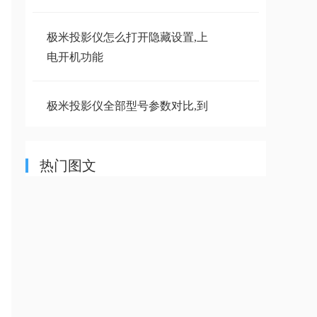
极米投影仪怎么打开隐藏设置,上
电开机功能
极米投影仪全部型号参数对比,到
底哪款性价
热门图文
极米投影仪精简第三方刷机固件大
全
极米投影仪打开开发者调试选项
（ADB）教程
极米投影仪精简第三方刷机固件大