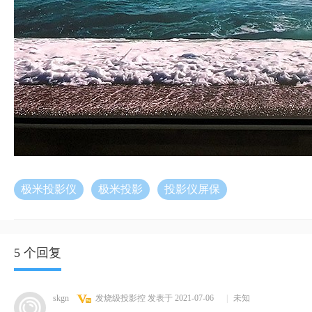
极米投影仪
极米投影
投影仪屏保
5 个回复
skgn
发烧级投影控
发表于 2021-07-06
|
未知