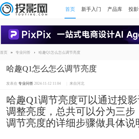
首页
新手入门
产品库
投影
HDMI版本对比
导读
»
›
首页
专业问答
哈趣Q1怎么怎么调节亮度
哈趣Q1怎么怎么调节亮度
发表在
专业问答
2024-11-12 11:04
|
来自河北
哈趣Q1调节亮度可以通过投
调整亮度，总共可以分为三步
调节亮度的详细步骤做具体说