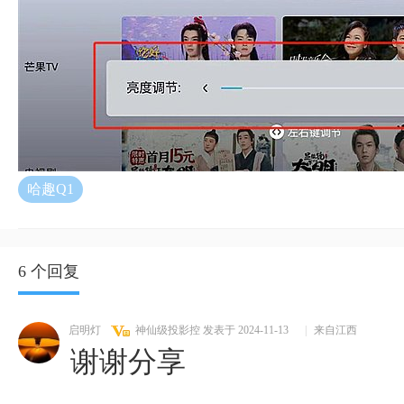
哈趣Q1
6 个回复
启明灯
神仙级投影控
发表于 2024-11-13
|
来自江西
谢谢分享