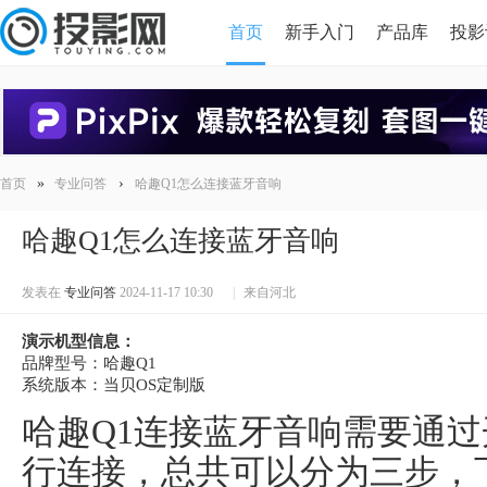
首页
新手入门
产品库
投影
HDMI版本对比
导读
»
›
首页
专业问答
哈趣Q1怎么连接蓝牙音响
哈趣Q1怎么连接蓝牙音响
发表在
专业问答
2024-11-17 10:30
|
来自河北
演示机型信息：
品牌型号：哈趣Q1
系统版本：当贝OS定制版
哈趣Q1连接蓝牙音响需要通过
行连接，总共可以分为三步，