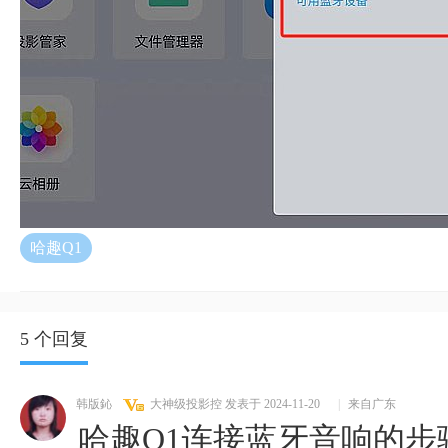
哈趣Q1
5 个回复
韩版鈊
大神级投影控
发表于 2024-11-20
|
来自广东
哈趣Q1连接蓝牙音响的步