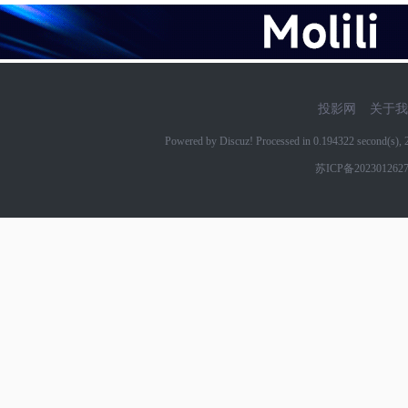
投影网
关于我
Powered by Discuz! Processed in 0.194322 second(s)
苏ICP备202301262