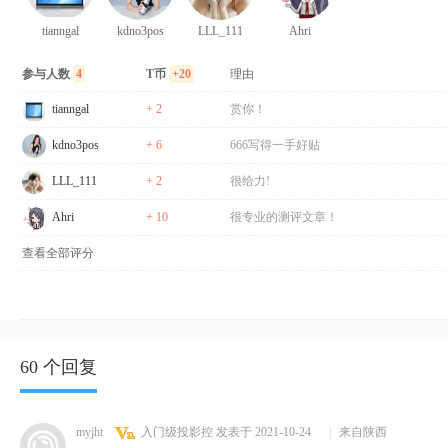
tianngal
kdno3pos
LLL_111
Ahri
参与人数
4
T币
+20
理由
tianngal
+ 2
赏你！
kdno3pos
+ 6
666写得一手好贴
LLL_111
+ 2
很给力!
Ahri
+ 10
很专业的测评文章！
查看全部评分
60 个回复
myjht
入门级投影控
发表于 2021-10-24
|
来自陕西