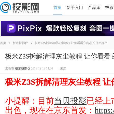
首页
新手入门
产品库
投影
HDMI版本对比
导读
»
›
首页
极米投影仪
极米Z3S拆解清理灰尘教程 让你看看它内心长什么样？
极米Z3S拆解清理灰尘教程 让你看
发表在
极米投影仪
2018-12-18 11:06
|
未知
极米Z3S拆解清理灰尘教程 
小提醒：目前
当贝投影
已经上
出色，现在在京东首发：
https