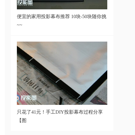
比横向测试
便宜的家用投影幕布推荐 10块-50块随你挑
~~
激光电视和投影机有何区别，一文
带你看懂
家用投影VS电影院，一场关于尺
寸与自由的辩
请教各位大咖：为什么投在白墙上
比投在幕布
只花了41元！手工DIY投影幕布过程分享
【图