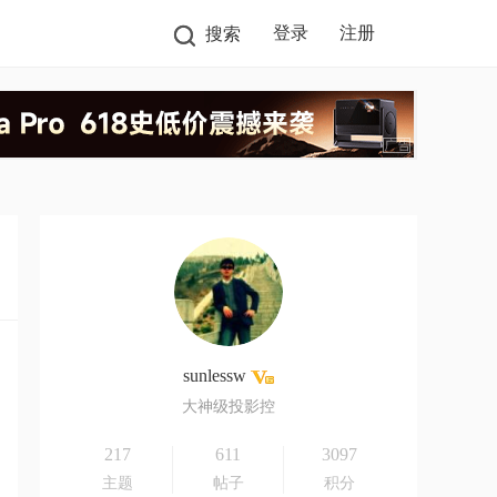
登录
注册
搜索
sunlessw
大神级投影控
217
611
3097
主题
帖子
积分