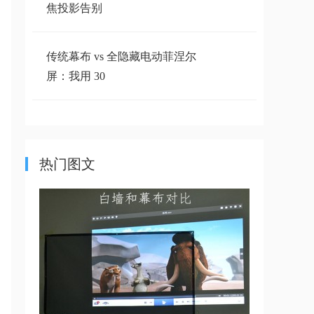
焦投影告别
传统幕布 vs 全隐藏电动菲涅尔
屏：我用 30
关于投影的偏轴参数
热门图文
抗光灰幕布和白墙的投影效果对比
【实测的干
灰玻纤幕布和玻珠幕布的区别是什
么？
抗光幕布、白墙、玻纤幕布画质对