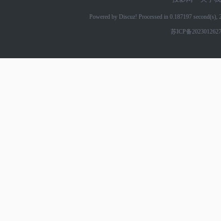
Powered by Discuz! Processed in 0.187197 second(s)
苏ICP备202301262